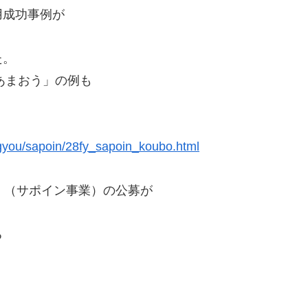
用成功事例が
た。
あまおう」の例も
ngyou/sapoin/28fy_sapoin_koubo.html
」（サポイン事業）の公募が
る