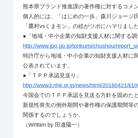
熊本県ブランド推進課の著作権に対するコメ
個人的には、「はじめの一歩」森川ジョージ
「鷹村vsくまモン」の絵がツボにハマりまし
●「地域・中小企業の知財支援人材に関する調
http://www.jpo.go.jp/torikumi/chushou/report_s
特許庁から地域・中小企業の知財支援人材に
公表されています。
●「ＴＰＰ承認見送り」
http://www3.nhk.or.jp/news/html/20160421/k
今国会でのＴＰＰ承認を見送る方針を固めた
新規性喪失の例外期間や著作権の保護期間等
関係するのでしょうか。
（Written by 田邉陽一）