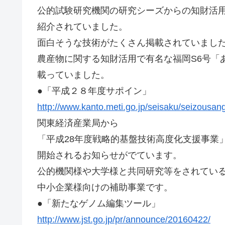
公的試験研究機関の研究シーズからの知財活
紹介されていました。
面白そうな技術がたくさん掲載されていまし
農産物に関する知財活用で有名な福岡S6号「
載っていました。
●「平成２８年度サポイン」
http://www.kanto.meti.go.jp/seisaku/seizousa
関東経済産業局から
「平成28年度戦略的基盤技術高度化支援事業
開始されるお知らせがでています。
公的機関様や大学様と共同研究等をされてい
中小企業様向けの補助事業です。
●「新たなゲノム編集ツール」
http://www.jst.go.jp/pr/announce/20160422/