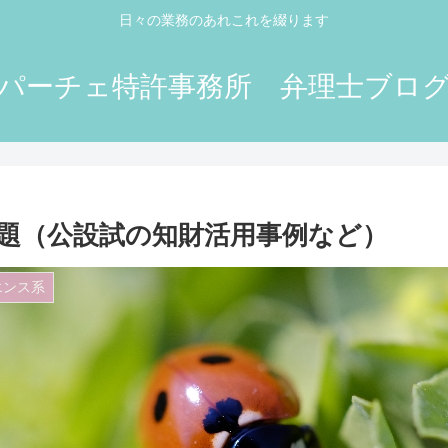
日々の業務のあれこれを綴ります
パーチェ特許事務所 弁理士ブロ
題（公設試の知財活用事例など）
エンス系