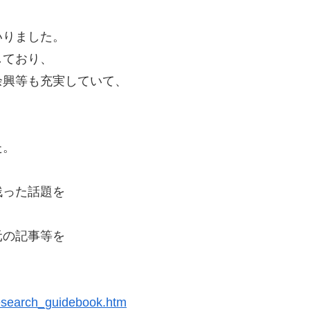
いりました。
しており、
余興等も充実していて、
た。
残った話題を
元の記事等を
_research_guidebook.htm