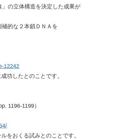
pf1」の立体構造を決定した成果が
相補的な２本鎖ＤＮＡを
re-12242
に成功したとのことです。
 pp. 1196-1199）
54/
ールをおくる試みとのことです。