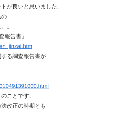
ントが良いと思いました。
氏の
た。。
査報告書」
ien_jinzai.htm
関する調査報告書が
10010491391000.html
とのことです。
の法改正の時期とも