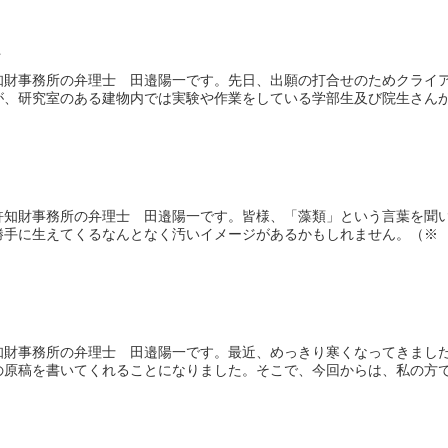
ス
知財事務所の弁理士 田邉陽一です。先日、出願の打合せのためクライ
、研究室のある建物内では実験や作業をしている学部生及び院生さんが結
許知財事務所の弁理士 田邉陽一です。皆様、「藻類」という言葉を聞
手に生えてくるなんとなく汚いイメージがあるかもしれません。（※ 水
知財事務所の弁理士 田邉陽一です。最近、めっきり寒くなってきまし
原稿を書いてくれることになりました。そこで、今回からは、私の方では