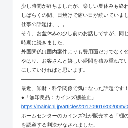
少し時間が経ちましたが、楽しい夏休みも終
しばらくの間、日焼けで痛い日が続いていま
仕事の話題は、、。
そう、お盆休みの少し前のお話しですが、同じ会社さ
時期に続きました。
外国関係は国内案件よりも費用面だけでなく
やはり、お客さんと嬉しい瞬間を積み重ねて
にしていければと思います。
——————————–
最近、知財・科学関係で気になった話題です
●「無印良品：カインズ棚差止」
https://mainichi.jp/articles/20170901/k00/00m
ホームセンターのカインズ社が販売する「棚
を認容する判決がなされました。