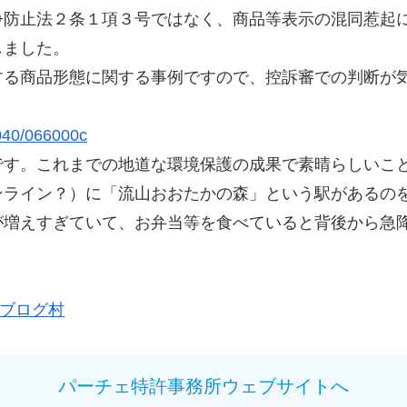
争防止法２条１項３号ではなく、商品等表示の混同惹起
しました。
する商品形態に関する事例ですので、控訴審での判断が
/040/066000c
です。これまでの地道な環境保護の成果で素晴らしいこ
ンライン？）に「流山おおたかの森」という駅があるの
が増えすぎていて、お弁当等を食べていると背後から急
ブログ村
パーチェ特許事務所ウェブサイトへ