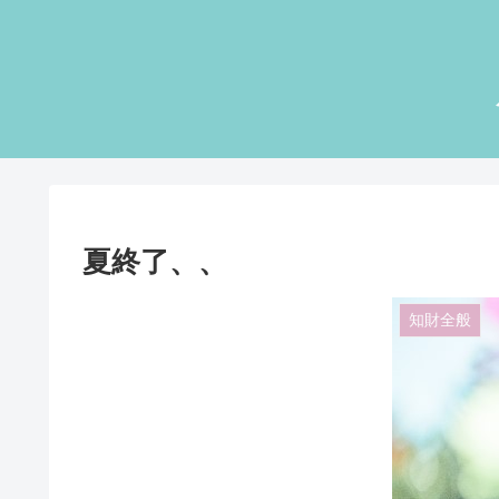
夏終了、、
知財全般