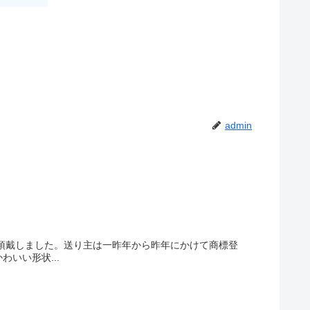
admin
頂戴しました。送り主は一昨年から昨年にかけて商標登
いい形状...