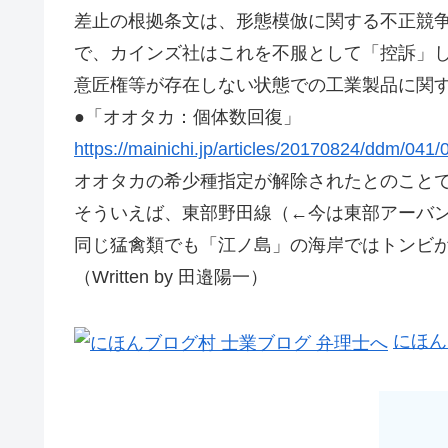
差止の根拠条文は、形態模倣に関する不正競
で、カインズ社はこれを不服として「控訴」
意匠権等が存在しない状態での工業製品に関
●「オオタカ：個体数回復」
https://mainichi.jp/articles/20170824/ddm/041
オオタカの希少種指定が解除されたとのこと
そういえば、東部野田線（←今は東部アーバ
同じ猛禽類でも「江ノ島」の海岸ではトンビ
（Written by 田邉陽一）
にほん