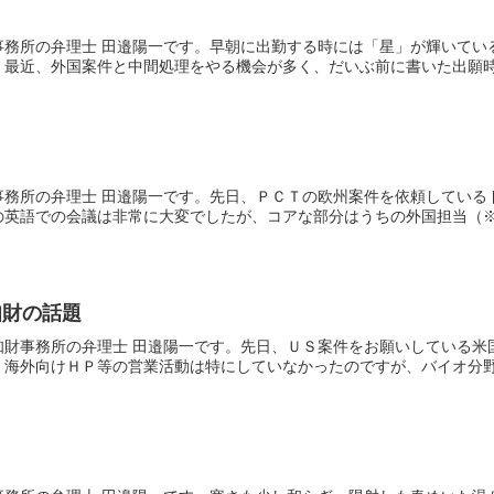
事務所の弁理士 田邉陽一です。早朝に出勤する時には「星」が輝いてい
最近、外国案件と中間処理をやる機会が多く、だいぶ前に書いた出願時の
事務所の弁理士 田邉陽一です。先日、ＰＣＴの欧州案件を依頼している
英語での会議は非常に大変でしたが、コアな部分はうちの外国担当（※通
知財の話題
知財事務所の弁理士 田邉陽一です。先日、ＵＳ案件をお願いしている米
海外向けＨＰ等の営業活動は特にしていなかったのですが、バイオ分野で