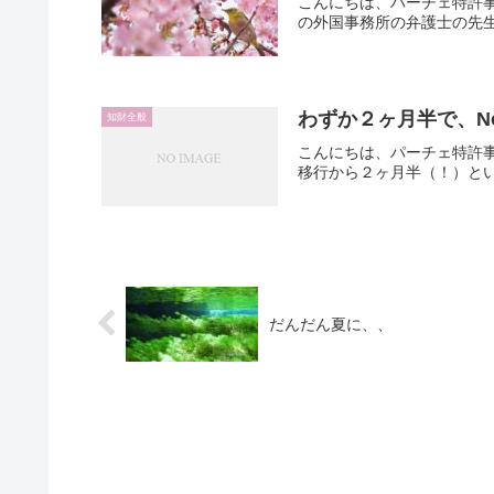
こんにちは、パーチェ特許
の外国事務所の弁護士の先生
わずか２ヶ月半で、Notic
知財全般
こんにちは、パーチェ特許事務
移行から２ヶ月半（！）とい
だんだん夏に、、