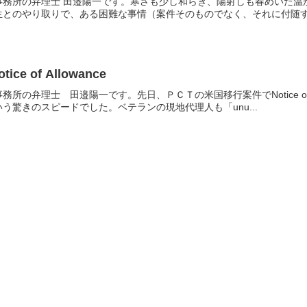
事務所の弁理士 田邉陽一です。寒さも少し和らぎ、陽射しも春めいた温
とのやり取りで、ある困難な事情（案件そのものでなく、それに付随する
e of Allowance
所の弁理士 田邉陽一です。先日、ＰＣＴの米国移行案件でNotice of 
う驚きのスピードでした。ベテランの現地代理人も「unu...