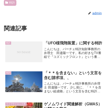
特許
admin
関連記事
「UFO様飛翔装置」に関する特許
特許
こんにちは、パーチェ特許知財事務所の
弁理士 田邉陽一です。私の好きなTV番
組で『コズミックフロント』という番組
があります。（NHK BSで放送。 2015
年4月からは「コズミックフロント
NEXT」にリニューアル。）生き物も好き
ですが、「宇宙...
「＊＊を含まない」という文言を
特許
含む請求項、、
こんにちは、パーチェ特許事務所の弁理
士 田邉陽一です。少し前に、「＊＊を含
まない組成物」という文言を含む特許の
請求項を検討する必要があり、、「CMIT
を含まないことを特徴とする生物致死性
組成物（平成22年(行ケ)第10245号 審決取
ゲノムワイド関連解析（GWAS）
ライフサイエンス系
消請求...