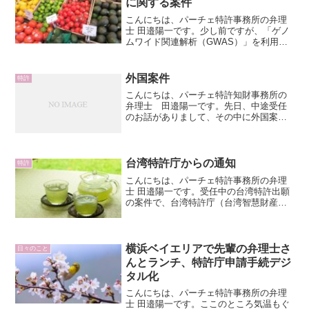
に関する案件
こんにちは、パーチェ特許事務所の弁理
士 田邉陽一です。少し前ですが、「ゲノ
ムワイド関連解析（GWAS）」を利用し
た発明に関する案件を担当することがあ
りました。この技術は、ある形質の「表
現型」との関連性を示す「変異」（SNP
外国案件
特許
やInDel等）を...
こんにちは、パーチェ特許知財事務所の
弁理士 田邉陽一です。先日、中途受任
のお話がありまして、その中に外国案件
が数件含まれていました。独立開業して
しばらくは、国内案件が中心となってい
ましたが、昨年度の後半から、国際出願
の関係でPCTや、さらに...
台湾特許庁からの通知
特許
こんにちは、パーチェ特許事務所の弁理
士 田邉陽一です。受任中の台湾特許出願
の案件で、台湾特許庁（台湾智慧財産
局）から審査意見通知（日本特許庁の拒
絶理由通知に対応する書面）が送付され
てきたのですが、、その通知の日付、
「中華民国111年＊＊月＊...
横浜ベイエリアで先輩の弁理士さ
日々のこと
んとランチ、特許庁申請手続デジ
タル化
こんにちは、パーチェ特許事務所の弁理
士 田邉陽一です。ここのところ気温もぐ