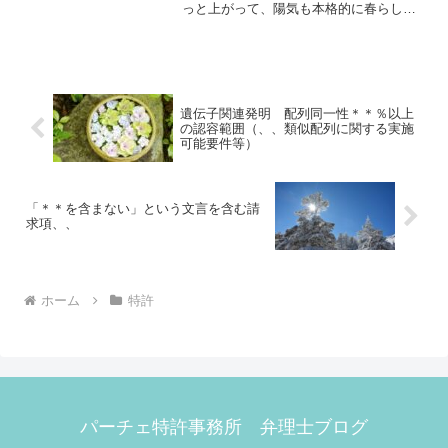
っと上がって、陽気も本格的に春らしく
なって参りました。つい先日、３月期限
で溜まっていた仕事が一区切りしたタイ
ミングで、先輩（昔からお世話になって
いる弁理士の先生）から...
遺伝子関連発明 配列同一性＊＊％以上
の認容範囲（、、類似配列に関する実施
可能要件等）
「＊＊を含まない」という文言を含む請
求項、、
ホーム
特許
パーチェ特許事務所 弁理士ブログ