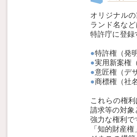
オリジナルの
ランド名など
特許庁に登録
●
特許権（発
●
実用新案権
●
意匠権（デ
●
商標権（社
これらの権利
請求等の対象
強力な権利で
「知的財産権