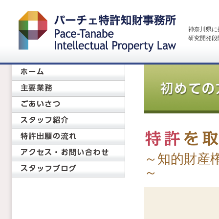
神奈川県に
研究開発段
～知的財産
～