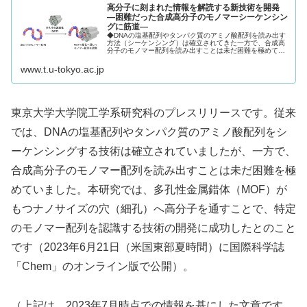
高分子に刻まれた情報を解読する新技術を開発
―困難だった合成高分子のモノマーシーケンシン
グに筋道―
◆DNAの塩基配列やタンパク質のアミノ酸配列を読み出す
方法（シーケンシング）は確立されてきた一方で、合成高
分子のモノマー配列を読み出すことは未だ困難を極めてい
ました。◆今回、多孔性金属錯体（MOF）がもつナノサイ
ズの穴（細孔）へ高分子を通す...
www.t.u-tokyo.ac.jp
東京大学大学院工学系研究科のプレスリリースです。従来
では、DNAの塩基配列やタンパク質のアミノ酸配列をシ
ーケンシングする技術は確立されていましたが、一方で、
合成高分子のモノマー配列を読み出すことは未だ困難を極
めていました。本研究では、多孔性金属錯体（MOF）が
もつナノサイズの穴（細孔）へ高分子を通すことで、特定
のモノマー配列を認識する技術の開発に成功したとのこと
です（2023年6月21日（米国東部夏時間）に国際科学誌
「Chem」のオンライン版で公開）。
（上記は、2023年7月時点での情報を基にした文章です。