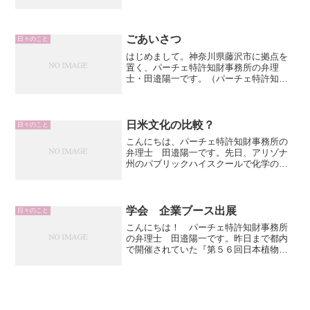
イアントさんに送付予定の明細書原稿も
一段落したため、「ようやく今年の仕事
もおしまい。」とＰＣを閉じようとしま
した。すると一通のメール...
ごあいさつ
日々のこと
はじめまして。神奈川県藤沢市に拠点を
置く、パーチェ特許知財事務所の弁理
士・田邉陽一です。（パーチェ特許知財
事務所のＨＰは こちら ）「はじめ
まして！」とは言うものの、良く考える
と、まだグーグル検索にすらまともひっ
かからないこのブログ（涙）...
日米文化の比較？
日々のこと
こんにちは、パーチェ特許知財事務所の
弁理士 田邉陽一です。先日、アリゾナ
州のパブリックハイスクールで化学の先
生をしている方が、休暇の日本滞在中に
ショートステイでやってきました。日本
を立つ最後の日、うちの家族で焼き肉パ
ーティーをしたのですが、...
学会 企業ブース出展
日々のこと
こんにちは！ パーチェ特許知財事務所
の弁理士 田邉陽一です。昨日まで都内
で開催されていた『第５６回日本植物生
理学会』に参加し、「企業ブース」を出
展して参りました。この企画の立案当初
は、一体どうなることかという感じでし
たが、出展を担当したＫさ...