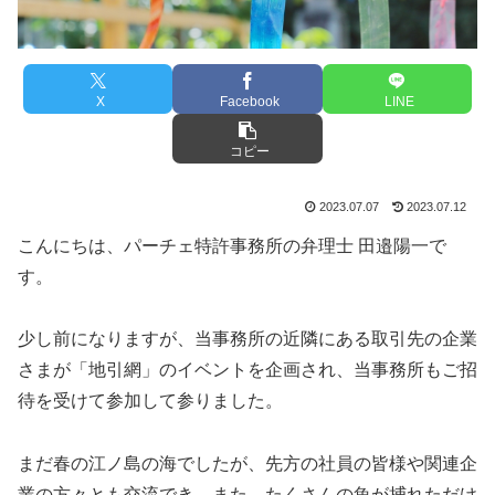
X
Facebook
LINE
コピー
2023.07.07
2023.07.12
こんにちは、パーチェ特許事務所の弁理士 田邉陽一で
す。
少し前になりますが、当事務所の近隣にある取引先の企業
さまが「地引網」のイベントを企画され、当事務所もご招
待を受けて参加して参りました。
まだ春の江ノ島の海でしたが、先方の社員の皆様や関連企
業の方々とも交流でき、また、たくさんの魚が捕れただけ