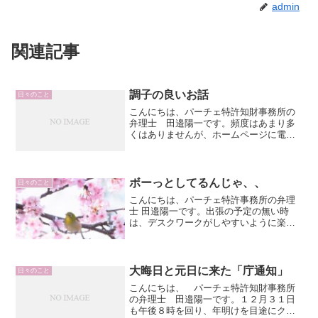
admin
関連記事
調子の良いお話
日々のこと
こんにちは、パーチェ特許知財事務所の
弁理士 田邉陽一です。頻度はあまり多
くはありませんが、ホームページに電話
番号を載せているせいか、思わぬお電話
がかかってくることがあります。印象に
残った件では、 「業界向けの雑誌でバ
イオ関連企業の特集をして...
ボーっとしてるんじゃ、、
日々のこと
こんにちは、パーチェ特許事務所の弁理
士 田邉陽一です。出張の予定の無い時
は、デスクワークがしやすいように楽な
格好で仕事をしているのですが、そうい
う時に限って、お客さんが突然いらっし
ゃるときがあります。多くの場合、「で
きればお伺いしたいのです...
大晦日と元日に来た「庁通知」
日々のこと
こんにちは、 パーチェ特許知財事務所
の弁理士 田邉陽一です。１２月３１日
も午後８時を回り、年明けを目途にクラ